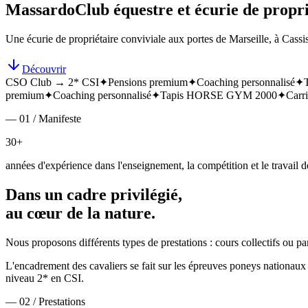
Massardo
Club équestre et écurie de propri
Une écurie de propriétaire conviviale aux portes de Marseille, à Cassis
Découvrir
CSO Club → 2* CSI
✦
Pensions premium
✦
Coaching personnalisé
✦
premium
✦
Coaching personnalisé
✦
Tapis HORSE GYM 2000
✦
Carri
— 01 / Manifeste
30+
années d'expérience dans l'enseignement, la compétition et le travail de
Dans un cadre privilégié,
au cœur de la nature.
Nous proposons différents types de prestations : cours collectifs ou p
L'encadrement des cavaliers se fait sur les épreuves poneys nationa
niveau 2* en CSI.
— 02 / Prestations