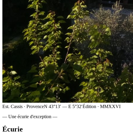
Est. Cassis · Provence
N 43°13′ — E 5°32′
Édition · MMXXVI
— Une écurie d'exception —
Écurie