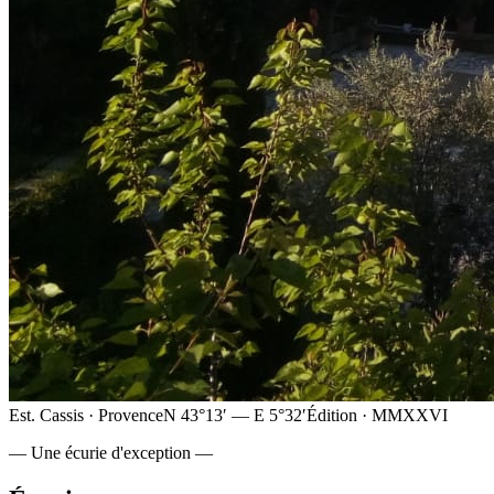
Est. Cassis · Provence
N 43°13′ — E 5°32′
Édition · MMXXVI
— Une écurie d'exception —