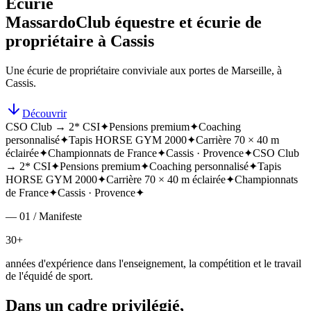
Écurie
Massardo
Club équestre et écurie de
propriétaire à Cassis
Une écurie de propriétaire conviviale aux portes de Marseille, à
Cassis.
Découvrir
CSO Club → 2* CSI
✦
Pensions premium
✦
Coaching
personnalisé
✦
Tapis HORSE GYM 2000
✦
Carrière 70 × 40 m
éclairée
✦
Championnats de France
✦
Cassis · Provence
✦
CSO Club
→ 2* CSI
✦
Pensions premium
✦
Coaching personnalisé
✦
Tapis
HORSE GYM 2000
✦
Carrière 70 × 40 m éclairée
✦
Championnats
de France
✦
Cassis · Provence
✦
— 01 / Manifeste
30+
années d'expérience dans l'enseignement, la compétition et le travail
de l'équidé de sport.
Dans un cadre privilégié,