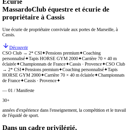
Écurie
Massardo
Club équestre et écurie de
propriétaire à Cassis
Une écurie de propriétaire conviviale aux portes de Marseille, à
Cassis.
Découvrir
CSO Club → 2* CSI
✦
Pensions premium
✦
Coaching
personnalisé
✦
Tapis HORSE GYM 2000
✦
Carrière 70 × 40 m
éclairée
✦
Championnats de France
✦
Cassis · Provence
✦
CSO Club
→ 2* CSI
✦
Pensions premium
✦
Coaching personnalisé
✦
Tapis
HORSE GYM 2000
✦
Carrière 70 × 40 m éclairée
✦
Championnats
de France
✦
Cassis · Provence
✦
— 01 / Manifeste
30+
années d'expérience dans l'enseignement, la compétition et le travail
de l'équidé de sport.
Dans un cadre privilégié,