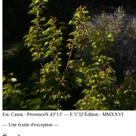
Est. Cassis · Provence
N 43°13′ — E 5°32′
Édition · MMXXVI
— Une écurie d'exception —