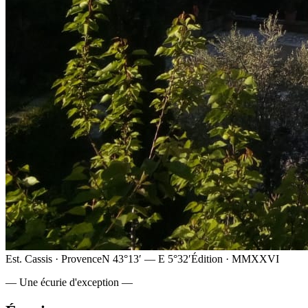
Est. Cassis · Provence
N 43°13′ — E 5°32′
Édition · MMXXVI
— Une écurie d'exception —