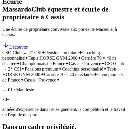
Écurie
Massardo
Club équestre et écurie de
propriétaire à Cassis
Une écurie de propriétaire conviviale aux portes de Marseille, à
Cassis.
Découvrir
CSO Club → 2* CSI
✦
Pensions premium
✦
Coaching
personnalisé
✦
Tapis HORSE GYM 2000
✦
Carrière 70 × 40 m
éclairée
✦
Championnats de France
✦
Cassis · Provence
✦
CSO Club
→ 2* CSI
✦
Pensions premium
✦
Coaching personnalisé
✦
Tapis
HORSE GYM 2000
✦
Carrière 70 × 40 m éclairée
✦
Championnats
de France
✦
Cassis · Provence
✦
— 01 / Manifeste
30+
années d'expérience dans l'enseignement, la compétition et le travail
de l'équidé de sport.
Dans un cadre privilégié,