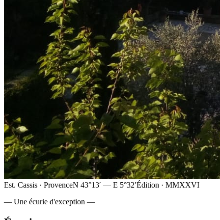
Est. Cassis · Provence
N 43°13′ — E 5°32′
Édition · MMXXVI
— Une écurie d'exception —