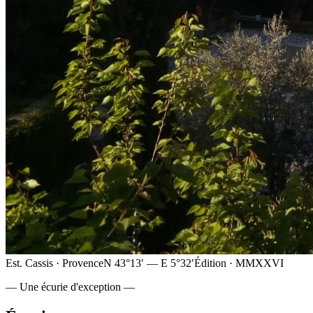
Est. Cassis · Provence
N 43°13′ — E 5°32′
Édition · MMXXVI
— Une écurie d'exception —