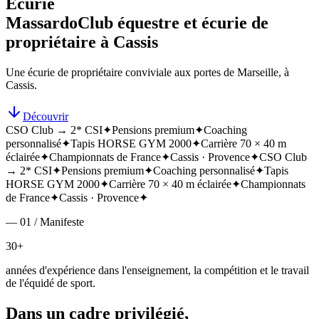
Écurie
Massardo
Club équestre et écurie de
propriétaire à Cassis
Une écurie de propriétaire conviviale aux portes de Marseille, à
Cassis.
Découvrir
CSO Club → 2* CSI
✦
Pensions premium
✦
Coaching
personnalisé
✦
Tapis HORSE GYM 2000
✦
Carrière 70 × 40 m
éclairée
✦
Championnats de France
✦
Cassis · Provence
✦
CSO Club
→ 2* CSI
✦
Pensions premium
✦
Coaching personnalisé
✦
Tapis
HORSE GYM 2000
✦
Carrière 70 × 40 m éclairée
✦
Championnats
de France
✦
Cassis · Provence
✦
— 01 / Manifeste
30+
années d'expérience dans l'enseignement, la compétition et le travail
de l'équidé de sport.
Dans un cadre privilégié,