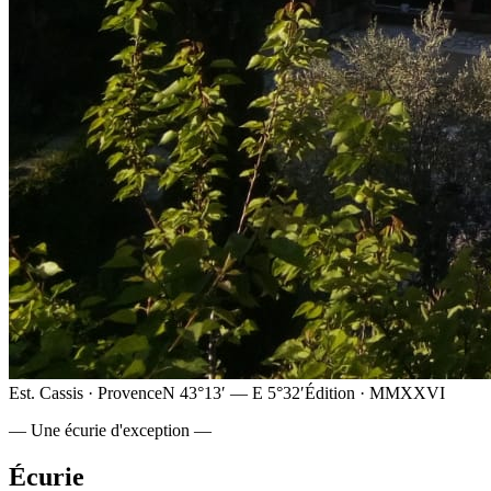
Est. Cassis · Provence
N 43°13′ — E 5°32′
Édition · MMXXVI
— Une écurie d'exception —
Écurie