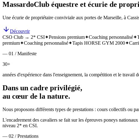
Massardo
Club équestre et écurie de propri
Une écurie de propriétaire conviviale aux portes de Marseille, à Cassis
Découvrir
CSO Club → 2* CSI
✦
Pensions premium
✦
Coaching personnalisé
✦
premium
✦
Coaching personnalisé
✦
Tapis HORSE GYM 2000
✦
Carri
— 01 / Manifeste
30+
années d'expérience dans l'enseignement, la compétition et le travail de
Dans un cadre privilégié,
au cœur de la nature.
Nous proposons différents types de prestations : cours collectifs ou p
L'encadrement des cavaliers se fait sur les épreuves poneys nationa
niveau 2* en CSI.
— 02 / Prestations