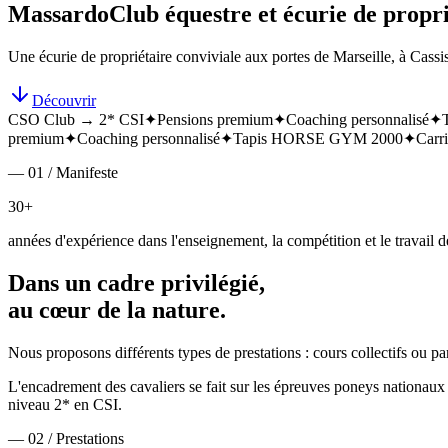
Massardo
Club équestre et écurie de propri
Une écurie de propriétaire conviviale aux portes de Marseille, à Cassis
Découvrir
CSO Club → 2* CSI
✦
Pensions premium
✦
Coaching personnalisé
✦
premium
✦
Coaching personnalisé
✦
Tapis HORSE GYM 2000
✦
Carri
— 01 / Manifeste
30+
années d'expérience dans l'enseignement, la compétition et le travail de
Dans un cadre privilégié,
au cœur de la nature.
Nous proposons différents types de prestations : cours collectifs ou p
L'encadrement des cavaliers se fait sur les épreuves poneys nationa
niveau 2* en CSI.
— 02 / Prestations