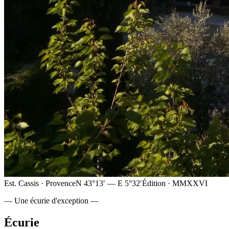
Est. Cassis · Provence
N 43°13′ — E 5°32′
Édition · MMXXVI
— Une écurie d'exception —
Écurie