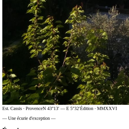
Est. Cassis · Provence
N 43°13′ — E 5°32′
Édition · MMXXVI
— Une écurie d'exception —