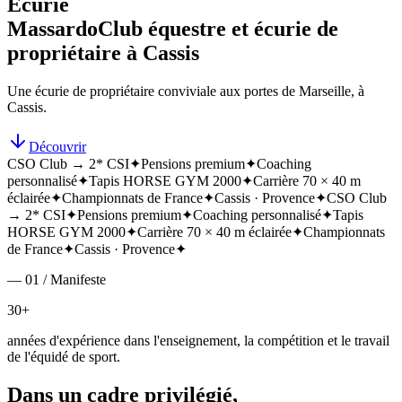
Écurie
Massardo
Club équestre et écurie de
propriétaire à Cassis
Une écurie de propriétaire conviviale aux portes de Marseille, à
Cassis.
Découvrir
CSO Club → 2* CSI
✦
Pensions premium
✦
Coaching
personnalisé
✦
Tapis HORSE GYM 2000
✦
Carrière 70 × 40 m
éclairée
✦
Championnats de France
✦
Cassis · Provence
✦
CSO Club
→ 2* CSI
✦
Pensions premium
✦
Coaching personnalisé
✦
Tapis
HORSE GYM 2000
✦
Carrière 70 × 40 m éclairée
✦
Championnats
de France
✦
Cassis · Provence
✦
— 01 / Manifeste
30+
années d'expérience dans l'enseignement, la compétition et le travail
de l'équidé de sport.
Dans un cadre privilégié,