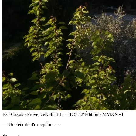
Est. Cassis · Provence
N 43°13′ — E 5°32′
Édition · MMXXVI
— Une écurie d'exception —