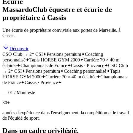
Écurie
Massardo
Club équestre et écurie de
propriétaire à Cassis
Une écurie de propriétaire conviviale aux portes de Marseille, à
Cassis.
Découvrir
CSO Club → 2* CSI
✦
Pensions premium
✦
Coaching
personnalisé
✦
Tapis HORSE GYM 2000
✦
Carrière 70 × 40 m
éclairée
✦
Championnats de France
✦
Cassis · Provence
✦
CSO Club
→ 2* CSI
✦
Pensions premium
✦
Coaching personnalisé
✦
Tapis
HORSE GYM 2000
✦
Carrière 70 × 40 m éclairée
✦
Championnats
de France
✦
Cassis · Provence
✦
— 01 / Manifeste
30+
années d'expérience dans l'enseignement, la compétition et le travail
de l'équidé de sport.
Dans un cadre privilégié,