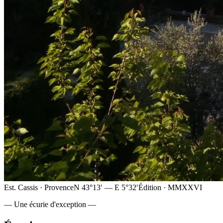
Est. Cassis · Provence
N 43°13′ — E 5°32′
Édition · MMXXVI
— Une écurie d'exception —