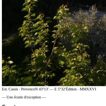
Est. Cassis · Provence
N 43°13′ — E 5°32′
Édition · MMXXVI
— Une écurie d'exception —