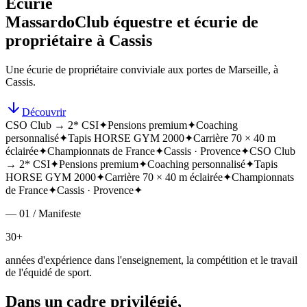
Écurie
Massardo
Club équestre et écurie de
propriétaire à Cassis
Une écurie de propriétaire conviviale aux portes de Marseille, à
Cassis.
Découvrir
CSO Club → 2* CSI
✦
Pensions premium
✦
Coaching
personnalisé
✦
Tapis HORSE GYM 2000
✦
Carrière 70 × 40 m
éclairée
✦
Championnats de France
✦
Cassis · Provence
✦
CSO Club
→ 2* CSI
✦
Pensions premium
✦
Coaching personnalisé
✦
Tapis
HORSE GYM 2000
✦
Carrière 70 × 40 m éclairée
✦
Championnats
de France
✦
Cassis · Provence
✦
— 01 / Manifeste
30+
années d'expérience dans l'enseignement, la compétition et le travail
de l'équidé de sport.
Dans un cadre privilégié,