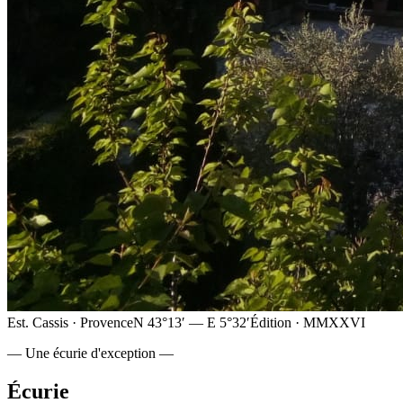
Est. Cassis · Provence
N 43°13′ — E 5°32′
Édition · MMXXVI
— Une écurie d'exception —
Écurie