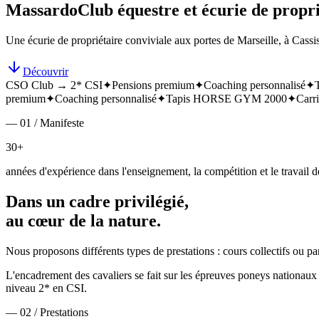
Massardo
Club équestre et écurie de propri
Une écurie de propriétaire conviviale aux portes de Marseille, à Cassis
Découvrir
CSO Club → 2* CSI
✦
Pensions premium
✦
Coaching personnalisé
✦
premium
✦
Coaching personnalisé
✦
Tapis HORSE GYM 2000
✦
Carri
— 01 / Manifeste
30+
années d'expérience dans l'enseignement, la compétition et le travail de
Dans un cadre privilégié,
au cœur de la nature.
Nous proposons différents types de prestations : cours collectifs ou p
L'encadrement des cavaliers se fait sur les épreuves poneys nationa
niveau 2* en CSI.
— 02 / Prestations