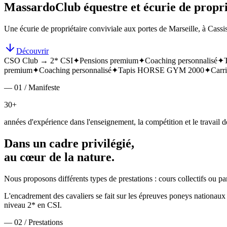
Massardo
Club équestre et écurie de propri
Une écurie de propriétaire conviviale aux portes de Marseille, à Cassis
Découvrir
CSO Club → 2* CSI
✦
Pensions premium
✦
Coaching personnalisé
✦
premium
✦
Coaching personnalisé
✦
Tapis HORSE GYM 2000
✦
Carri
— 01 / Manifeste
30+
années d'expérience dans l'enseignement, la compétition et le travail de
Dans un cadre privilégié,
au cœur de la nature.
Nous proposons différents types de prestations : cours collectifs ou p
L'encadrement des cavaliers se fait sur les épreuves poneys nationa
niveau 2* en CSI.
— 02 / Prestations