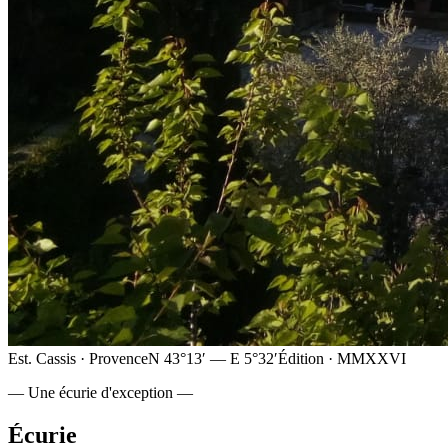
Est. Cassis · Provence
N 43°13′ — E 5°32′
Édition · MMXXVI
— Une écurie d'exception —
Écurie