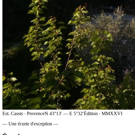
Est. Cassis · Provence
N 43°13′ — E 5°32′
Édition · MMXXVI
— Une écurie d'exception —