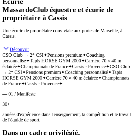
Écurie
Massardo
Club équestre et écurie de
propriétaire à Cassis
Une écurie de propriétaire conviviale aux portes de Marseille, à
Cassis.
Découvrir
CSO Club → 2* CSI
✦
Pensions premium
✦
Coaching
personnalisé
✦
Tapis HORSE GYM 2000
✦
Carrière 70 × 40 m
éclairée
✦
Championnats de France
✦
Cassis · Provence
✦
CSO Club
→ 2* CSI
✦
Pensions premium
✦
Coaching personnalisé
✦
Tapis
HORSE GYM 2000
✦
Carrière 70 × 40 m éclairée
✦
Championnats
de France
✦
Cassis · Provence
✦
— 01 / Manifeste
30+
années d'expérience dans l'enseignement, la compétition et le travail
de l'équidé de sport.
Dans un cadre privilégié,