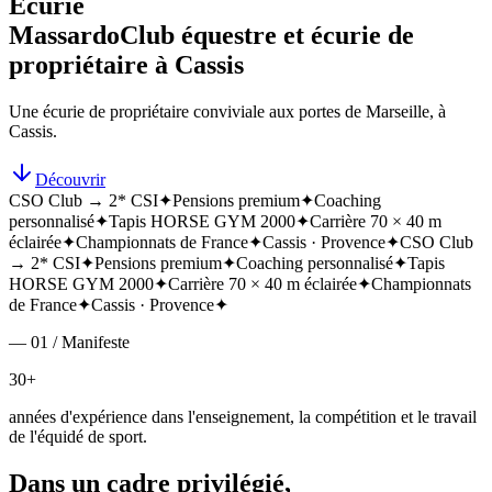
Écurie
Massardo
Club équestre et écurie de
propriétaire à Cassis
Une écurie de propriétaire conviviale aux portes de Marseille, à
Cassis.
Découvrir
CSO Club → 2* CSI
✦
Pensions premium
✦
Coaching
personnalisé
✦
Tapis HORSE GYM 2000
✦
Carrière 70 × 40 m
éclairée
✦
Championnats de France
✦
Cassis · Provence
✦
CSO Club
→ 2* CSI
✦
Pensions premium
✦
Coaching personnalisé
✦
Tapis
HORSE GYM 2000
✦
Carrière 70 × 40 m éclairée
✦
Championnats
de France
✦
Cassis · Provence
✦
— 01 / Manifeste
30+
années d'expérience dans l'enseignement, la compétition et le travail
de l'équidé de sport.
Dans un cadre privilégié,