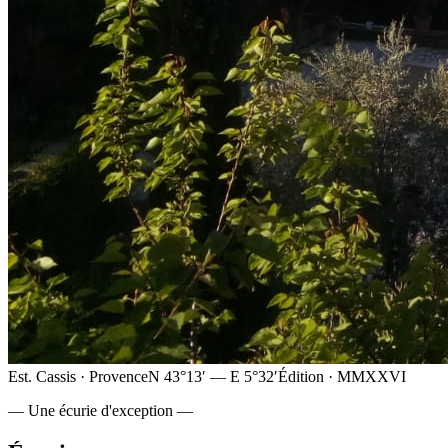
Est. Cassis · Provence
N 43°13′ — E 5°32′
Édition · MMXXVI
— Une écurie d'exception —