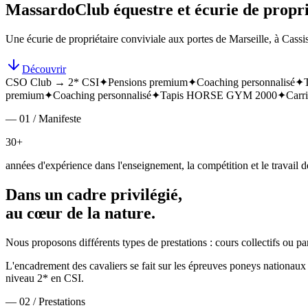
Massardo
Club équestre et écurie de propri
Une écurie de propriétaire conviviale aux portes de Marseille, à Cassis
Découvrir
CSO Club → 2* CSI
✦
Pensions premium
✦
Coaching personnalisé
✦
premium
✦
Coaching personnalisé
✦
Tapis HORSE GYM 2000
✦
Carri
— 01 / Manifeste
30+
années d'expérience dans l'enseignement, la compétition et le travail de
Dans un cadre privilégié,
au cœur de la nature.
Nous proposons différents types de prestations : cours collectifs ou p
L'encadrement des cavaliers se fait sur les épreuves poneys nationa
niveau 2* en CSI.
— 02 / Prestations