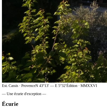
Est. Cassis · Provence
N 43°13′ — E 5°32′
Édition · MMXXVI
— Une écurie d'exception —
Écurie