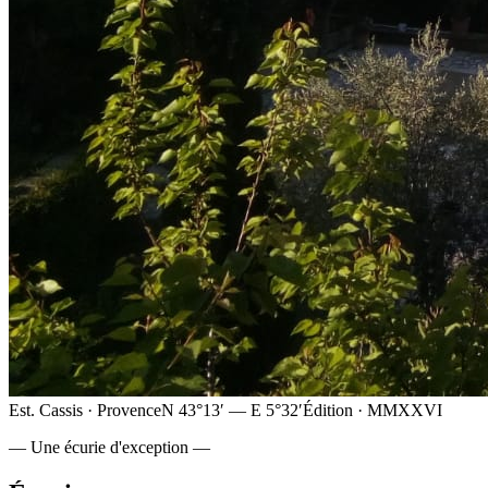
Est. Cassis · Provence
N 43°13′ — E 5°32′
Édition · MMXXVI
— Une écurie d'exception —