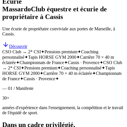
Écurie
Massardo
Club équestre et écurie de
propriétaire à Cassis
Une écurie de propriétaire conviviale aux portes de Marseille, à
Cassis.
Découvrir
CSO Club → 2* CSI
✦
Pensions premium
✦
Coaching
personnalisé
✦
Tapis HORSE GYM 2000
✦
Carrière 70 × 40 m
éclairée
✦
Championnats de France
✦
Cassis · Provence
✦
CSO Club
→ 2* CSI
✦
Pensions premium
✦
Coaching personnalisé
✦
Tapis
HORSE GYM 2000
✦
Carrière 70 × 40 m éclairée
✦
Championnats
de France
✦
Cassis · Provence
✦
— 01 / Manifeste
30+
années d'expérience dans l'enseignement, la compétition et le travail
de l'équidé de sport.
Dans un cadre privilégié,