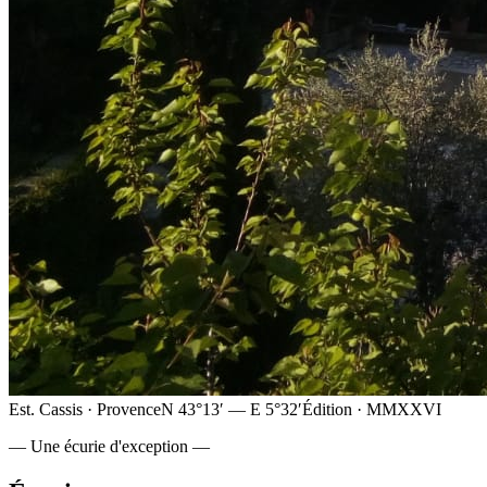
Est. Cassis · Provence
N 43°13′ — E 5°32′
Édition · MMXXVI
— Une écurie d'exception —