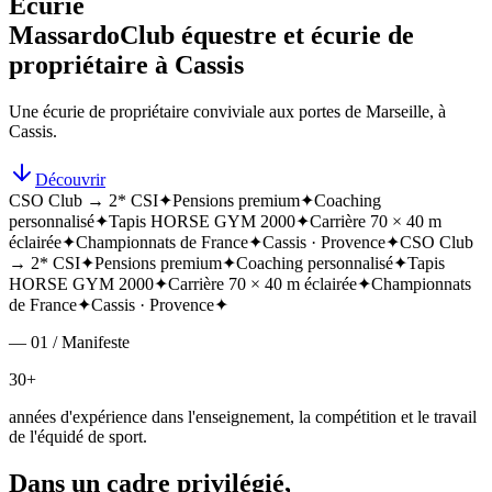
Écurie
Massardo
Club équestre et écurie de
propriétaire à Cassis
Une écurie de propriétaire conviviale aux portes de Marseille, à
Cassis.
Découvrir
CSO Club → 2* CSI
✦
Pensions premium
✦
Coaching
personnalisé
✦
Tapis HORSE GYM 2000
✦
Carrière 70 × 40 m
éclairée
✦
Championnats de France
✦
Cassis · Provence
✦
CSO Club
→ 2* CSI
✦
Pensions premium
✦
Coaching personnalisé
✦
Tapis
HORSE GYM 2000
✦
Carrière 70 × 40 m éclairée
✦
Championnats
de France
✦
Cassis · Provence
✦
— 01 / Manifeste
30+
années d'expérience dans l'enseignement, la compétition et le travail
de l'équidé de sport.
Dans un cadre privilégié,