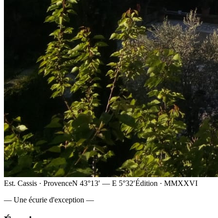
Est. Cassis · Provence
N 43°13′ — E 5°32′
Édition · MMXXVI
— Une écurie d'exception —