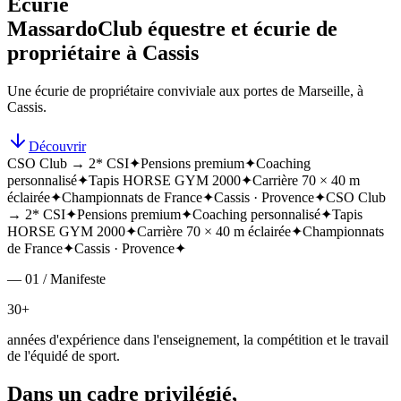
Écurie
Massardo
Club équestre et écurie de
propriétaire à Cassis
Une écurie de propriétaire conviviale aux portes de Marseille, à
Cassis.
Découvrir
CSO Club → 2* CSI
✦
Pensions premium
✦
Coaching
personnalisé
✦
Tapis HORSE GYM 2000
✦
Carrière 70 × 40 m
éclairée
✦
Championnats de France
✦
Cassis · Provence
✦
CSO Club
→ 2* CSI
✦
Pensions premium
✦
Coaching personnalisé
✦
Tapis
HORSE GYM 2000
✦
Carrière 70 × 40 m éclairée
✦
Championnats
de France
✦
Cassis · Provence
✦
— 01 / Manifeste
30+
années d'expérience dans l'enseignement, la compétition et le travail
de l'équidé de sport.
Dans un cadre privilégié,