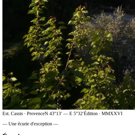
Est. Cassis · Provence
N 43°13′ — E 5°32′
Édition · MMXXVI
— Une écurie d'exception —