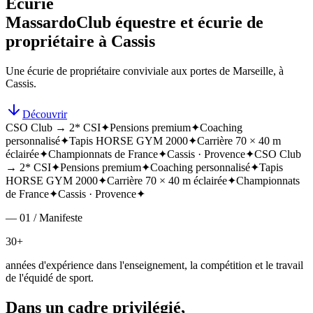
Écurie
Massardo
Club équestre et écurie de
propriétaire à Cassis
Une écurie de propriétaire conviviale aux portes de Marseille, à
Cassis.
Découvrir
CSO Club → 2* CSI
✦
Pensions premium
✦
Coaching
personnalisé
✦
Tapis HORSE GYM 2000
✦
Carrière 70 × 40 m
éclairée
✦
Championnats de France
✦
Cassis · Provence
✦
CSO Club
→ 2* CSI
✦
Pensions premium
✦
Coaching personnalisé
✦
Tapis
HORSE GYM 2000
✦
Carrière 70 × 40 m éclairée
✦
Championnats
de France
✦
Cassis · Provence
✦
— 01 / Manifeste
30+
années d'expérience dans l'enseignement, la compétition et le travail
de l'équidé de sport.
Dans un cadre privilégié,