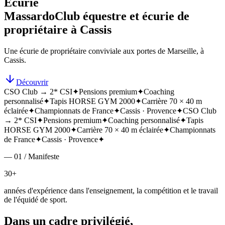
Écurie
Massardo
Club équestre et écurie de
propriétaire à Cassis
Une écurie de propriétaire conviviale aux portes de Marseille, à
Cassis.
Découvrir
CSO Club → 2* CSI
✦
Pensions premium
✦
Coaching
personnalisé
✦
Tapis HORSE GYM 2000
✦
Carrière 70 × 40 m
éclairée
✦
Championnats de France
✦
Cassis · Provence
✦
CSO Club
→ 2* CSI
✦
Pensions premium
✦
Coaching personnalisé
✦
Tapis
HORSE GYM 2000
✦
Carrière 70 × 40 m éclairée
✦
Championnats
de France
✦
Cassis · Provence
✦
— 01 / Manifeste
30+
années d'expérience dans l'enseignement, la compétition et le travail
de l'équidé de sport.
Dans un cadre privilégié,