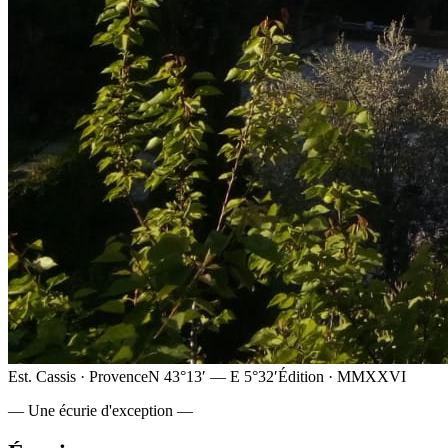
Est. Cassis · Provence
N 43°13′ — E 5°32′
Édition · MMXXVI
— Une écurie d'exception —