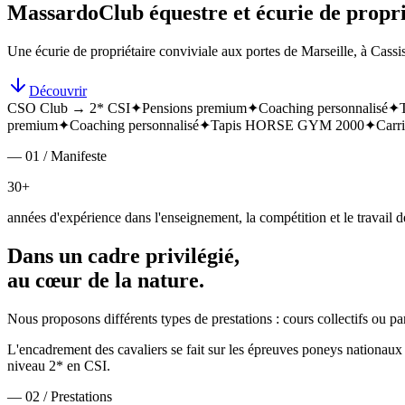
Massardo
Club équestre et écurie de propri
Une écurie de propriétaire conviviale aux portes de Marseille, à Cassis
Découvrir
CSO Club → 2* CSI
✦
Pensions premium
✦
Coaching personnalisé
✦
premium
✦
Coaching personnalisé
✦
Tapis HORSE GYM 2000
✦
Carri
— 01 / Manifeste
30+
années d'expérience dans l'enseignement, la compétition et le travail de
Dans un cadre privilégié,
au cœur de la nature.
Nous proposons différents types de prestations : cours collectifs ou p
L'encadrement des cavaliers se fait sur les épreuves poneys nationa
niveau 2* en CSI.
— 02 / Prestations