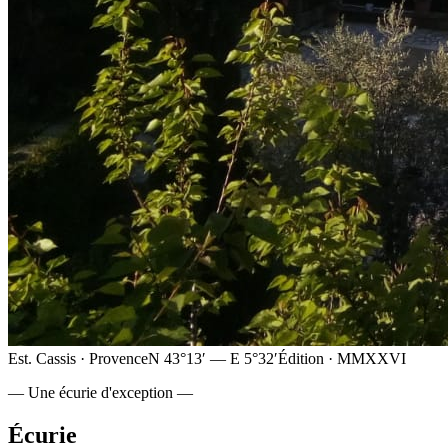
Est. Cassis · Provence
N 43°13′ — E 5°32′
Édition · MMXXVI
— Une écurie d'exception —
Écurie