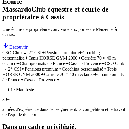
Écurie
Massardo
Club équestre et écurie de
propriétaire à Cassis
Une écurie de propriétaire conviviale aux portes de Marseille, à
Cassis.
Découvrir
CSO Club → 2* CSI
✦
Pensions premium
✦
Coaching
personnalisé
✦
Tapis HORSE GYM 2000
✦
Carrière 70 × 40 m
éclairée
✦
Championnats de France
✦
Cassis · Provence
✦
CSO Club
→ 2* CSI
✦
Pensions premium
✦
Coaching personnalisé
✦
Tapis
HORSE GYM 2000
✦
Carrière 70 × 40 m éclairée
✦
Championnats
de France
✦
Cassis · Provence
✦
— 01 / Manifeste
30+
années d'expérience dans l'enseignement, la compétition et le travail
de l'équidé de sport.
Dans un cadre privilégié,