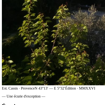
Est. Cassis · Provence
N 43°13′ — E 5°32′
Édition · MMXXVI
— Une écurie d'exception —