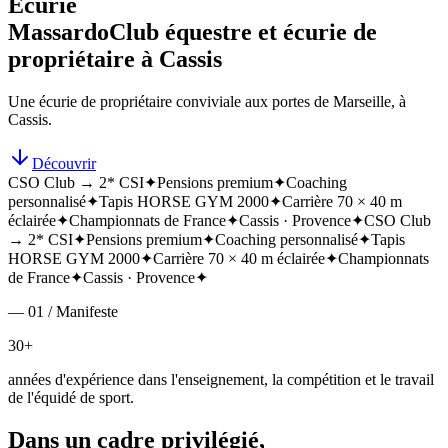
Écurie
Massardo
Club équestre et écurie de
propriétaire à Cassis
Une écurie de propriétaire conviviale aux portes de Marseille, à
Cassis.
Découvrir
CSO Club → 2* CSI
✦
Pensions premium
✦
Coaching
personnalisé
✦
Tapis HORSE GYM 2000
✦
Carrière 70 × 40 m
éclairée
✦
Championnats de France
✦
Cassis · Provence
✦
CSO Club
→ 2* CSI
✦
Pensions premium
✦
Coaching personnalisé
✦
Tapis
HORSE GYM 2000
✦
Carrière 70 × 40 m éclairée
✦
Championnats
de France
✦
Cassis · Provence
✦
— 01 / Manifeste
30+
années d'expérience dans l'enseignement, la compétition et le travail
de l'équidé de sport.
Dans un cadre privilégié,