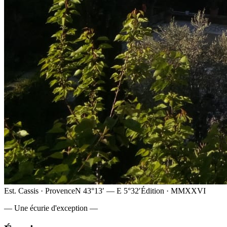
Est. Cassis · Provence
N 43°13′ — E 5°32′
Édition · MMXXVI
— Une écurie d'exception —