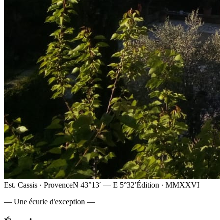
Est. Cassis · Provence
N 43°13′ — E 5°32′
Édition · MMXXVI
— Une écurie d'exception —