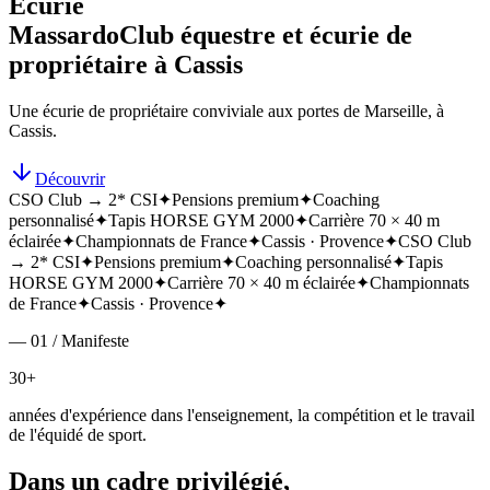
Écurie
Massardo
Club équestre et écurie de
propriétaire à Cassis
Une écurie de propriétaire conviviale aux portes de Marseille, à
Cassis.
Découvrir
CSO Club → 2* CSI
✦
Pensions premium
✦
Coaching
personnalisé
✦
Tapis HORSE GYM 2000
✦
Carrière 70 × 40 m
éclairée
✦
Championnats de France
✦
Cassis · Provence
✦
CSO Club
→ 2* CSI
✦
Pensions premium
✦
Coaching personnalisé
✦
Tapis
HORSE GYM 2000
✦
Carrière 70 × 40 m éclairée
✦
Championnats
de France
✦
Cassis · Provence
✦
— 01 / Manifeste
30+
années d'expérience dans l'enseignement, la compétition et le travail
de l'équidé de sport.
Dans un cadre privilégié,