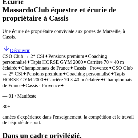
Écurie
Massardo
Club équestre et écurie de
propriétaire à Cassis
Une écurie de propriétaire conviviale aux portes de Marseille, à
Cassis.
Découvrir
CSO Club → 2* CSI
✦
Pensions premium
✦
Coaching
personnalisé
✦
Tapis HORSE GYM 2000
✦
Carrière 70 × 40 m
éclairée
✦
Championnats de France
✦
Cassis · Provence
✦
CSO Club
→ 2* CSI
✦
Pensions premium
✦
Coaching personnalisé
✦
Tapis
HORSE GYM 2000
✦
Carrière 70 × 40 m éclairée
✦
Championnats
de France
✦
Cassis · Provence
✦
— 01 / Manifeste
30+
années d'expérience dans l'enseignement, la compétition et le travail
de l'équidé de sport.
Dans un cadre privilégié,