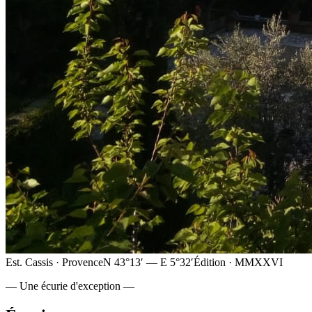
Est. Cassis · Provence
N 43°13′ — E 5°32′
Édition · MMXXVI
— Une écurie d'exception —