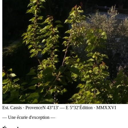
Est. Cassis · Provence
N 43°13′ — E 5°32′
Édition · MMXXVI
— Une écurie d'exception —