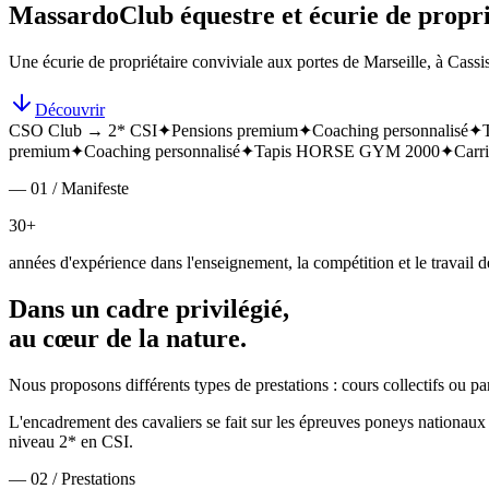
Massardo
Club équestre et écurie de propri
Une écurie de propriétaire conviviale aux portes de Marseille, à Cassis
Découvrir
CSO Club → 2* CSI
✦
Pensions premium
✦
Coaching personnalisé
✦
premium
✦
Coaching personnalisé
✦
Tapis HORSE GYM 2000
✦
Carri
— 01 / Manifeste
30+
années d'expérience dans l'enseignement, la compétition et le travail de
Dans un cadre privilégié,
au cœur de la nature.
Nous proposons différents types de prestations : cours collectifs ou p
L'encadrement des cavaliers se fait sur les épreuves poneys nationa
niveau 2* en CSI.
— 02 / Prestations