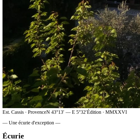
Est. Cassis · Provence
N 43°13′ — E 5°32′
Édition · MMXXVI
— Une écurie d'exception —
Écurie