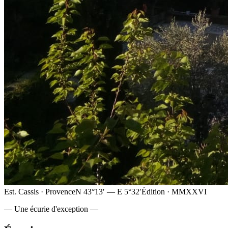
Est. Cassis · Provence
N 43°13′ — E 5°32′
Édition · MMXXVI
— Une écurie d'exception —