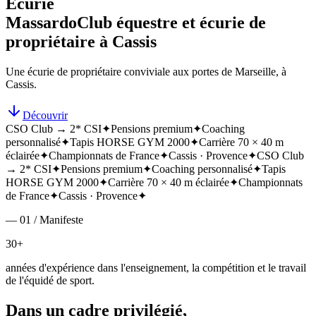
Écurie
Massardo
Club équestre et écurie de
propriétaire à Cassis
Une écurie de propriétaire conviviale aux portes de Marseille, à
Cassis.
Découvrir
CSO Club → 2* CSI
✦
Pensions premium
✦
Coaching
personnalisé
✦
Tapis HORSE GYM 2000
✦
Carrière 70 × 40 m
éclairée
✦
Championnats de France
✦
Cassis · Provence
✦
CSO Club
→ 2* CSI
✦
Pensions premium
✦
Coaching personnalisé
✦
Tapis
HORSE GYM 2000
✦
Carrière 70 × 40 m éclairée
✦
Championnats
de France
✦
Cassis · Provence
✦
— 01 / Manifeste
30+
années d'expérience dans l'enseignement, la compétition et le travail
de l'équidé de sport.
Dans un cadre privilégié,