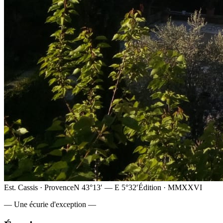
Est. Cassis · Provence
N 43°13′ — E 5°32′
Édition · MMXXVI
— Une écurie d'exception —