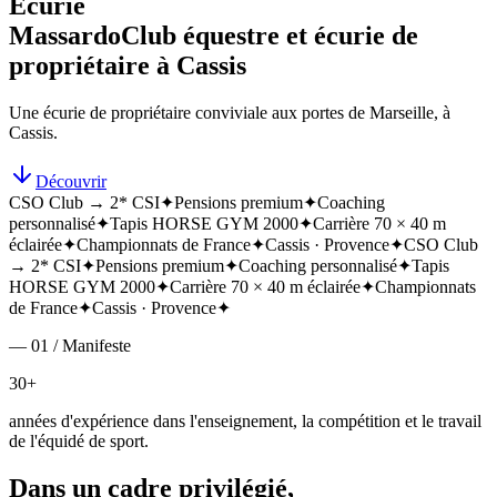
Écurie
Massardo
Club équestre et écurie de
propriétaire à Cassis
Une écurie de propriétaire conviviale aux portes de Marseille, à
Cassis.
Découvrir
CSO Club → 2* CSI
✦
Pensions premium
✦
Coaching
personnalisé
✦
Tapis HORSE GYM 2000
✦
Carrière 70 × 40 m
éclairée
✦
Championnats de France
✦
Cassis · Provence
✦
CSO Club
→ 2* CSI
✦
Pensions premium
✦
Coaching personnalisé
✦
Tapis
HORSE GYM 2000
✦
Carrière 70 × 40 m éclairée
✦
Championnats
de France
✦
Cassis · Provence
✦
— 01 / Manifeste
30+
années d'expérience dans l'enseignement, la compétition et le travail
de l'équidé de sport.
Dans un cadre privilégié,