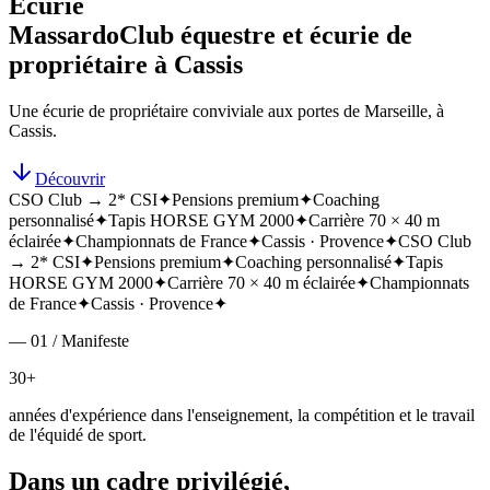
Écurie
Massardo
Club équestre et écurie de
propriétaire à Cassis
Une écurie de propriétaire conviviale aux portes de Marseille, à
Cassis.
Découvrir
CSO Club → 2* CSI
✦
Pensions premium
✦
Coaching
personnalisé
✦
Tapis HORSE GYM 2000
✦
Carrière 70 × 40 m
éclairée
✦
Championnats de France
✦
Cassis · Provence
✦
CSO Club
→ 2* CSI
✦
Pensions premium
✦
Coaching personnalisé
✦
Tapis
HORSE GYM 2000
✦
Carrière 70 × 40 m éclairée
✦
Championnats
de France
✦
Cassis · Provence
✦
— 01 / Manifeste
30+
années d'expérience dans l'enseignement, la compétition et le travail
de l'équidé de sport.
Dans un cadre privilégié,