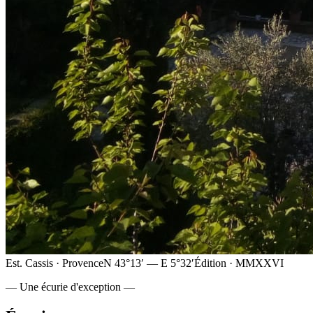
Est. Cassis · Provence
N 43°13′ — E 5°32′
Édition · MMXXVI
— Une écurie d'exception —