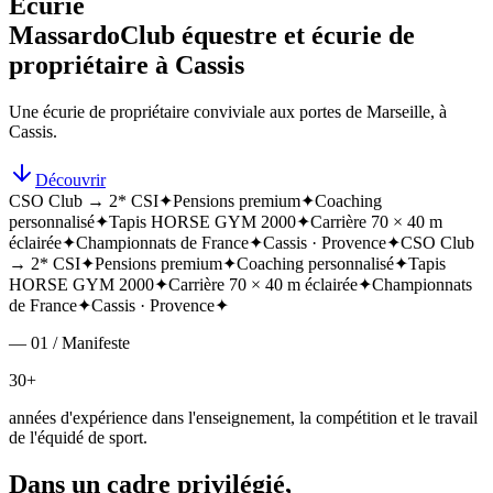
Écurie
Massardo
Club équestre et écurie de
propriétaire à Cassis
Une écurie de propriétaire conviviale aux portes de Marseille, à
Cassis.
Découvrir
CSO Club → 2* CSI
✦
Pensions premium
✦
Coaching
personnalisé
✦
Tapis HORSE GYM 2000
✦
Carrière 70 × 40 m
éclairée
✦
Championnats de France
✦
Cassis · Provence
✦
CSO Club
→ 2* CSI
✦
Pensions premium
✦
Coaching personnalisé
✦
Tapis
HORSE GYM 2000
✦
Carrière 70 × 40 m éclairée
✦
Championnats
de France
✦
Cassis · Provence
✦
— 01 / Manifeste
30+
années d'expérience dans l'enseignement, la compétition et le travail
de l'équidé de sport.
Dans un cadre privilégié,