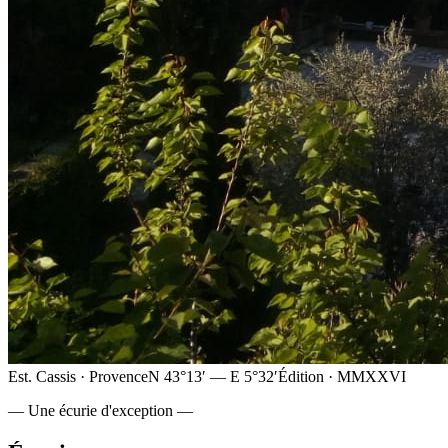
Est. Cassis · Provence
N 43°13′ — E 5°32′
Édition · MMXXVI
— Une écurie d'exception —