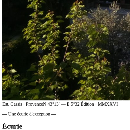
Est. Cassis · Provence
N 43°13′ — E 5°32′
Édition · MMXXVI
— Une écurie d'exception —
Écurie