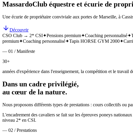
Massardo
Club équestre et écurie de propri
Une écurie de propriétaire conviviale aux portes de Marseille, à Cassis
Découvrir
CSO Club → 2* CSI
✦
Pensions premium
✦
Coaching personnalisé
✦
premium
✦
Coaching personnalisé
✦
Tapis HORSE GYM 2000
✦
Carri
— 01 / Manifeste
30+
années d'expérience dans l'enseignement, la compétition et le travail de
Dans un cadre privilégié,
au cœur de la nature.
Nous proposons différents types de prestations : cours collectifs ou p
L'encadrement des cavaliers se fait sur les épreuves poneys nationa
niveau 2* en CSI.
— 02 / Prestations