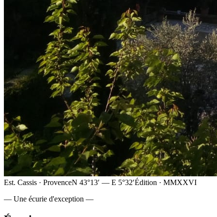
Est. Cassis · Provence
N 43°13′ — E 5°32′
Édition · MMXXVI
— Une écurie d'exception —