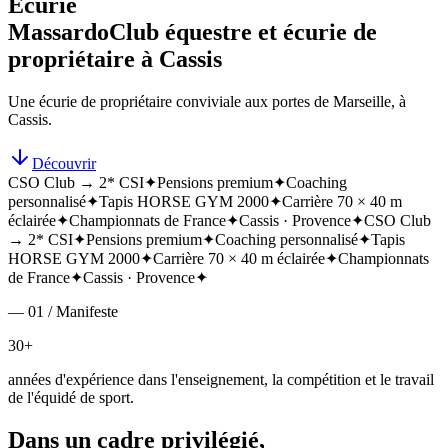
Écurie
Massardo
Club équestre et écurie de
propriétaire à Cassis
Une écurie de propriétaire conviviale aux portes de Marseille, à
Cassis.
Découvrir
CSO Club → 2* CSI
✦
Pensions premium
✦
Coaching
personnalisé
✦
Tapis HORSE GYM 2000
✦
Carrière 70 × 40 m
éclairée
✦
Championnats de France
✦
Cassis · Provence
✦
CSO Club
→ 2* CSI
✦
Pensions premium
✦
Coaching personnalisé
✦
Tapis
HORSE GYM 2000
✦
Carrière 70 × 40 m éclairée
✦
Championnats
de France
✦
Cassis · Provence
✦
— 01 / Manifeste
30+
années d'expérience dans l'enseignement, la compétition et le travail
de l'équidé de sport.
Dans un cadre privilégié,