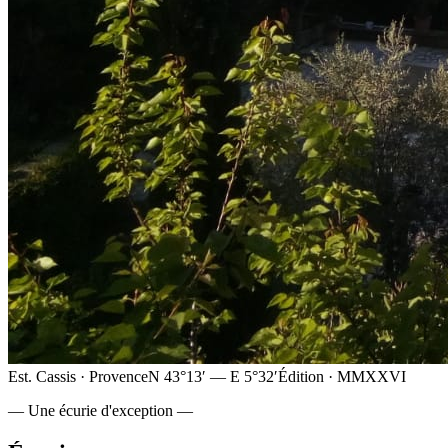
Est. Cassis · Provence
N 43°13′ — E 5°32′
Édition · MMXXVI
— Une écurie d'exception —