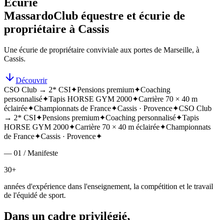
Écurie
Massardo
Club équestre et écurie de
propriétaire à Cassis
Une écurie de propriétaire conviviale aux portes de Marseille, à
Cassis.
Découvrir
CSO Club → 2* CSI
✦
Pensions premium
✦
Coaching
personnalisé
✦
Tapis HORSE GYM 2000
✦
Carrière 70 × 40 m
éclairée
✦
Championnats de France
✦
Cassis · Provence
✦
CSO Club
→ 2* CSI
✦
Pensions premium
✦
Coaching personnalisé
✦
Tapis
HORSE GYM 2000
✦
Carrière 70 × 40 m éclairée
✦
Championnats
de France
✦
Cassis · Provence
✦
— 01 / Manifeste
30+
années d'expérience dans l'enseignement, la compétition et le travail
de l'équidé de sport.
Dans un cadre privilégié,