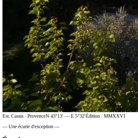
Est. Cassis · Provence
N 43°13′ — E 5°32′
Édition · MMXXVI
— Une écurie d'exception —